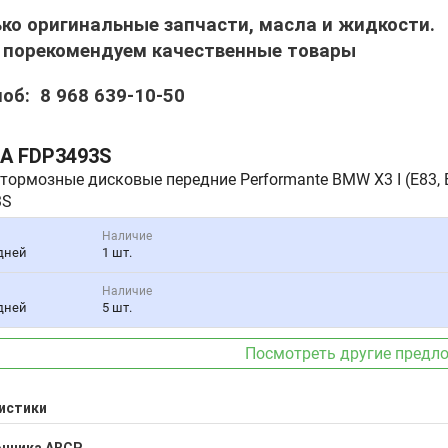
ько оригинальные запчасти, масла и жидкости.
, порекомендуем качественные товары
моб: 8 968 639-10-50
GA
FDP3493S
тормозные дисковые передние Performante BMW X3 I (E83, E
3S
Наличие
 дней
1 шт.
Наличие
 дней
5 шт.
Посмотреть другие предл
истики