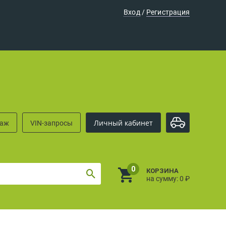
Вход
/
Регистрация
Личный кабинет
раж
VIN-запросы
0
КОРЗИНА
на сумму:
0
₽