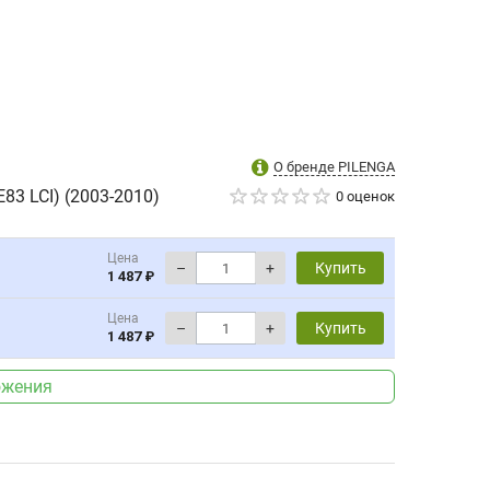
О бренде PILENGA
83 LCI) (2003-2010)
0 оценок
Цена
–
+
Купить
1 487 ₽
Цена
–
+
Купить
1 487 ₽
ожения