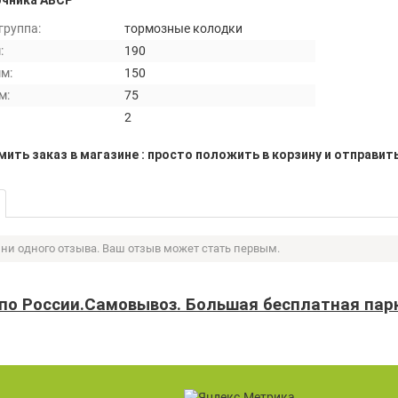
очника ABCP
группа:
тормозные колодки
:
190
м:
150
м:
75
2
ить заказ в магазине : просто положить в корзину и отправит
 ни одного отзыва. Ваш отзыв может стать первым.
 по России.Самовывоз. Большая бесплатная пар